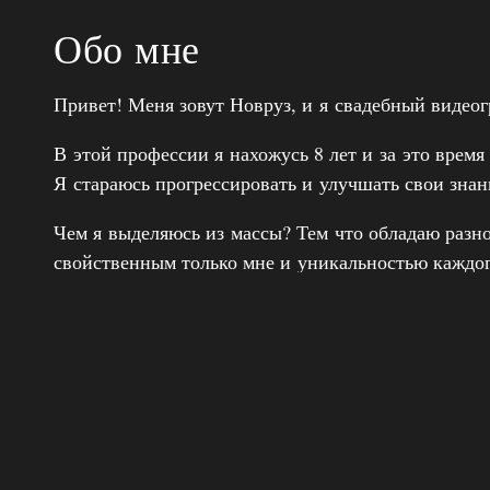
Обо мне
Привет! Меня зовут Новруз, и я свадебный видеог
В этой профессии я нахожусь 8 лет и за это время
Я стараюсь прогрессировать и улучшать свои зна
Чем я выделяюсь из массы? Тем что обладаю разн
свойственным только мне и уникальностью каждог
лет я превращаю моменты в истории, которые ост
трогательные моменты свадебного дня в красивы
не просто запечатлеть события, а рассказать ваш
креативный подход и уделяя внимание каждой дет
Позвольте мне создать для вас видео, которое вы 
долгие годы!