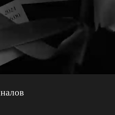
йналов