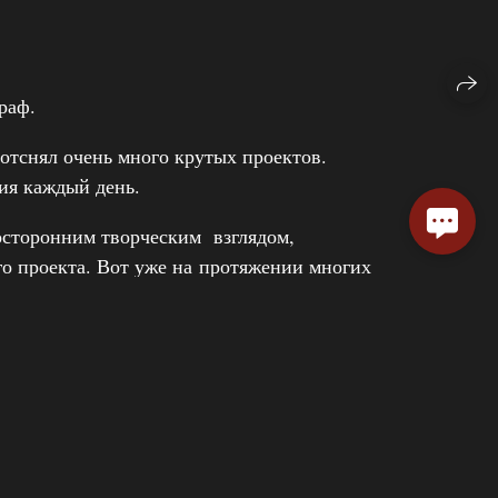
раф.
 отснял очень много крутых проектов.
ния каждый день.
осторонним творческим взглядом,
о проекта. Вот уже на протяжении многих
аются в памяти навсегда, превращаю самые
е и эмоциональные фильмы. Моя цель —
у уникальную историю любви, используя
али.
будете с удовольствием пересматривать